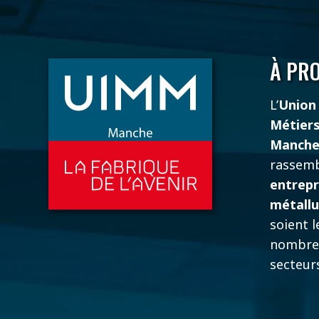
À PR
L’
Union 
Métiers
Manch
rassemb
entrepr
métallu
soient l
nombre
secteurs