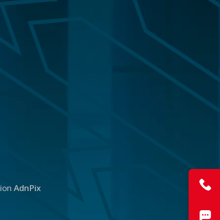
tion
AdnPix