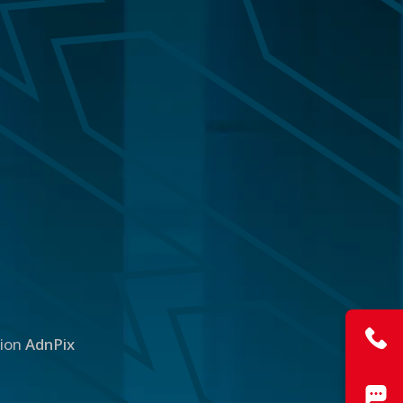
tion
AdnPix