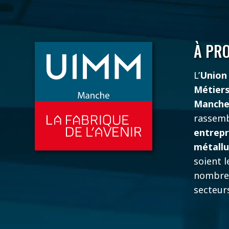
À PR
L’
Union 
Métiers
Manch
rassemb
entrepr
métallu
soient l
nombre
secteurs