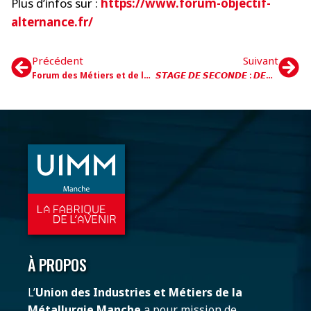
Plus d’infos sur :
https://www.forum-objectif-
alternance.fr/
Précédent
Suivant
Forum des Métiers et de la Formation du Cotentin
𝙎𝙏𝘼𝙂𝙀 𝘿𝙀 𝙎𝙀𝘾𝙊𝙉𝘿𝙀 : 𝘿𝙀𝙎 𝙋𝙇𝘼𝘾𝙀𝙎 𝙀𝙉 𝙀𝙉𝙏𝙍𝙀𝙋𝙍𝙄𝙎𝙀 !
À PROPOS
L’
Union des Industries et Métiers de la
Métallurgie Manche
a pour mission de